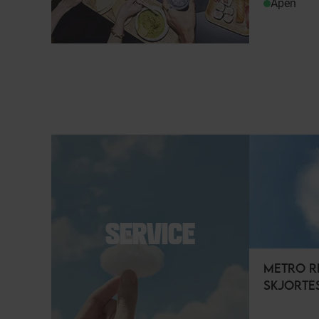
Åpen
SERVICE
METRO R
SKJORTE