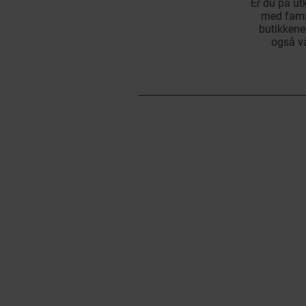
Er du på ut
med famil
butikkene
også vå