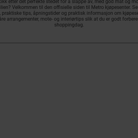
kikk etter det perfekte stedet for å slappe av, med god mat og
ien? Velkommen til den offisielle siden til Metro kjøpesenter. Se 
, praktiske tips, åpningstider og praktisk informasjon om kjøpese
re arrangementer, mote- og interiørtips slik at du er godt forbered
shoppingdag.