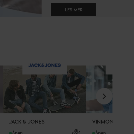
stemning og
kvalitet samlet
på ett sted.
Velkommen!
LES MER HER
JACK & JONES
VINMONOPOLET
Åpen
Åpen