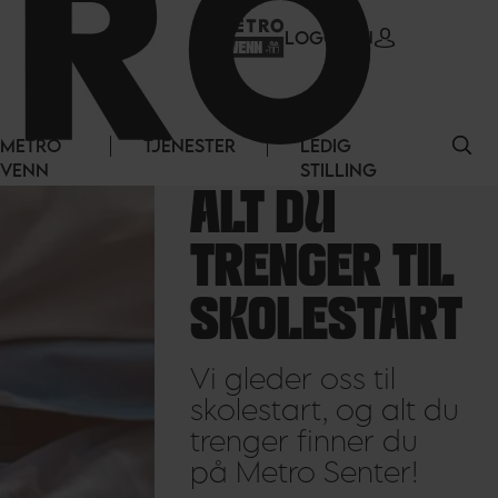
LOGG INN
KHALLES
CORNER
METRO
TJENESTER
LEDIG
VENN
STILLING
HAR
ÅPNET
PÅ
METRO
SENTER
Smak,