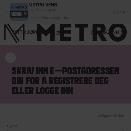
Panel for informasjonskapsler
METRO VENN
Lojalitetsprogram
Åpne
Last ned fra Google Play
DITT KJØPESENTER
LOGG INN
SKRIV INN E-POSTADRESSEN
DIN FOR Å REGISTRERE DEG
ELLER LOGGE INN
*Obligatoriske felt
E-post