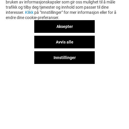
bruken av informasjonskapsler som gir oss mulighet til å måle
trafikk og tilby deg tjenester og innhold som passer til dine
interesser.
Klikk
på "Innstillinger" for mer informasjon eller for å
endre dine cookie-preferanser.
Aksepter
Avvis alle
Innstillinger
Følg oss på sosiale medier