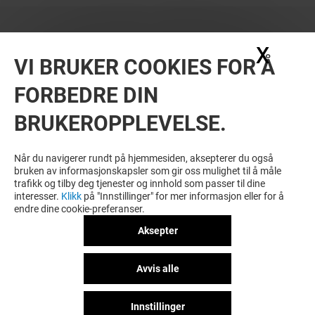
X
Skju
VI BRUKER COOKIES FOR Å
FORBEDRE DIN
BRUKEROPPLEVELSE.
Når du navigerer rundt på hjemmesiden, aksepterer du også
bruken av informasjonskapsler som gir oss mulighet til å måle
trafikk og tilby deg tjenester og innhold som passer til dine
interesser.
Klikk
på "Innstillinger" for mer informasjon eller for å
endre dine cookie-preferanser.
Aksepter
Avvis alle
Innstillinger