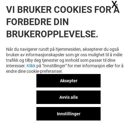
X
Skju
VI BRUKER COOKIES FOR Å
FORBEDRE DIN
BRUKEROPPLEVELSE.
Når du navigerer rundt på hjemmesiden, aksepterer du også
bruken av informasjonskapsler som gir oss mulighet til å måle
trafikk og tilby deg tjenester og innhold som passer til dine
interesser.
Klikk
på "Innstillinger" for mer informasjon eller for å
endre dine cookie-preferanser.
Aksepter
Avvis alle
Innstillinger