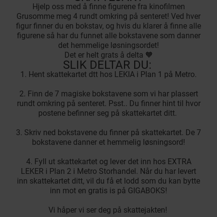
Hjelp oss med å finne figurene fra kinofilmen
Grusomme meg 4 rundt omkring på senteret! Ved hver
figur finner du en bokstav, og hvis du klarer å finne alle
figurene så har du funnet alle bokstavene som danner
det hemmelige løsningsordet!
Det er helt grats å delta 🧡
SLIK DELTAR DU:
1. Hent skattekartet dtt hos LEKIA i Plan 1 på Metro.
2. Finn de 7 magiske bokstavene som vi har plassert
rundt omkring på senteret. Psst.. Du finner hint til hvor
postene befinner seg på skattekartet ditt.
3. Skriv ned bokstavene du finner på skattekartet. De 7
bokstavene danner et hemmelig løsningsord!
4. Fyll ut skattekartet og lever det inn hos EXTRA
LEKER i Plan 2 i Metro Storhandel. Når du har levert
inn skattekartet ditt, vil du få et lodd som du kan bytte
inn mot en gratis is på GIGABOKS!
Vi håper vi ser deg på skattejakten!