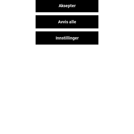
Aksepter
Avvis alle
Innstillinger
Følg oss på sosiale medier