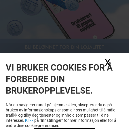
BLI BELØNNET FOR DIN LOJALITET
BLI MEDLEM I METRO VENN OG FÅ
X
Skju
EKSKLUSIVE FORDELER, TILBUD OG
VI BRUKER COOKIES FOR Å
TJENESTER ÅRET RUNDT PÅ METRO.
LOJALITET LØNNER SEG NEMLIG!
FORBEDRE DIN
BRUKEROPPLEVELSE.
Når du navigerer rundt på hjemmesiden, aksepterer du også
bruken av informasjonskapsler som gir oss mulighet til å måle
LES MER
trafikk og tilby deg tjenester og innhold som passer til dine
interesser.
Klikk
på "Innstillinger" for mer informasjon eller for å
endre dine cookie-preferanser.