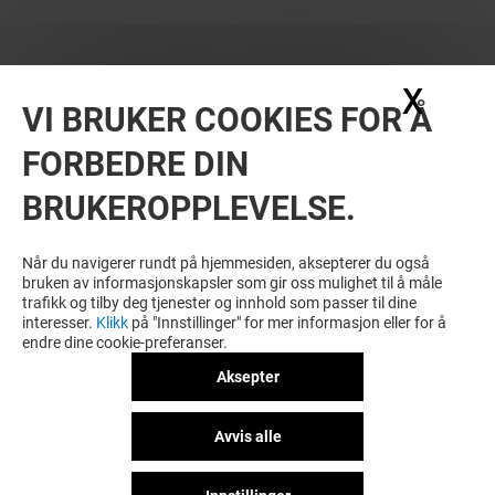
X
Skju
VI BRUKER COOKIES FOR Å
FORBEDRE DIN
BRUKEROPPLEVELSE.
MER? KANSKJE DU OGSÅ LIKER
Når du navigerer rundt på hjemmesiden, aksepterer du også
bruken av informasjonskapsler som gir oss mulighet til å måle
trafikk og tilby deg tjenester og innhold som passer til dine
interesser.
Klikk
på "Innstillinger" for mer informasjon eller for å
endre dine cookie-preferanser.
Aksepter
Avvis alle