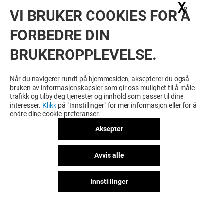
X
Skju
VI BRUKER COOKIES FOR Å
FORBEDRE DIN
BRUKEROPPLEVELSE.
MER? KANSKJE DU OGSÅ LIKER
Når du navigerer rundt på hjemmesiden, aksepterer du også
bruken av informasjonskapsler som gir oss mulighet til å måle
trafikk og tilby deg tjenester og innhold som passer til dine
interesser.
Klikk
på "Innstillinger" for mer informasjon eller for å
endre dine cookie-preferanser.
Aksepter
Avvis alle
Innstillinger
DECADES
VIMADA
Stengt
Stengt