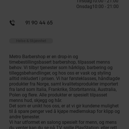
Tirsdag
10:00 - 21:00
Onsdag
10:00 - 21:00
91 90 44 65
Helse & Skjønnhet
Metro Barbershop er en drop-in og
timebestillingsbasert barbershop, tilpasset menns
behov. Vi tilbyr tjenester som hårklipp, barbering og
tilleggsbehandlinger, og hos oss er vask og styling
alltid inkludert i prisen. Vi har førsteklasses, håndlagde
produkter fra Norge, samt kvalitetsprodukter importert
fra land som Italia, Frankrike, Storbritannia, Australia,
Polen og flere. Alle produkter er spesielt tilpasset
menns hud, skjegg og hår.
Det som er unikt hos oss, er at vi gir kundene mulighet
til å spare penger ved å kjøpe medlemskap for klipp og
andre tjenester.
Vi har utformet en salong spesielt for menn, og mens
du venter kan du se på TV, spille PlayStation, eller rett