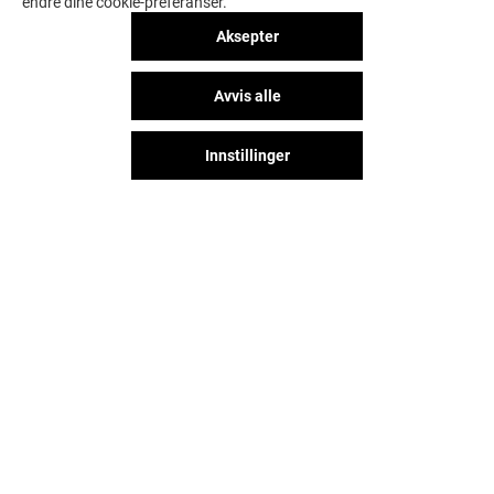
endre dine cookie-preferanser.
Aksepter
Avvis alle
Innstillinger
KLIPPEHUSET
VITA
Stengt
Stengt
Følg oss på sosiale medier